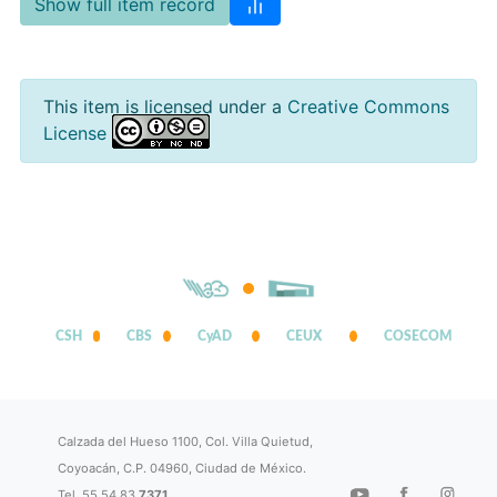
Show full item record
This item is licensed under a
Creative Commons
License
CSH
CBS
CyAD
CEUX
COSECOM
Calzada del Hueso 1100, Col. Villa Quietud,
Coyoacán, C.P. 04960, Ciudad de México.
Tel. 55 54 83
7371