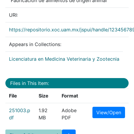
“Fabricación de alimentos de origen animal”
URI:
https://repositorio.xoc.uam.mx/jspui/handle/1234567
Appears in Collections:
Licenciatura en Medicina Veterinaria y Zootecnia
Files in This Item:
File
Size
Format
251003.p
1.92
Adobe
View/Open
df
MB
PDF