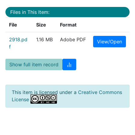
Files in This Item:
File
Size
Format
2918.pd
1.16 MB
Adobe PDF
View/Open
f
Show full item record
This item is licensed under a
Creative Commons
License