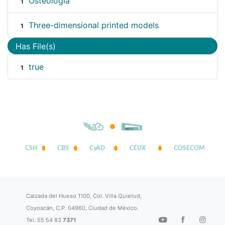
Osteología
1
Three-dimensional printed models
1
Has File(s)
true
1
CSH
CBS
CyAD
CEUX
COSECOM
Calzada del Hueso 1100, Col. Villa Quietud,
Coyoacán, C.P. 04960, Ciudad de México.
Tel. 55 54 83
7371