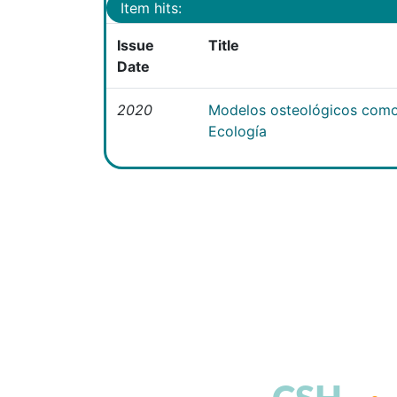
Item hits:
Issue
Title
Date
2020
Modelos osteológicos como
Ecología