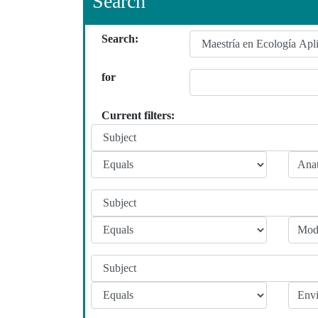
Search
Search:
for
Current filters: