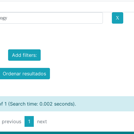
Add filters:
Ordenar resultados
of 1 (Search time: 0.002 seconds).
previous
1
next