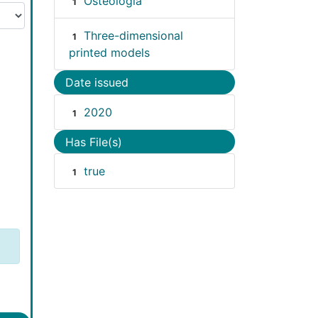
Osteología
1
Three-dimensional
1
printed models
Date issued
2020
1
Has File(s)
true
1