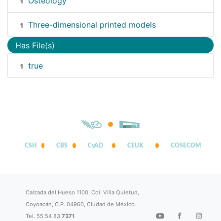
Osteology
1
Three-dimensional printed models
1
Has File(s)
true
1
CSH
CBS
CyAD
CEUX
COSECOM
Calzada del Hueso 1100, Col. Villa Quietud,
Coyoacán, C.P. 04960, Ciudad de México.
Tel. 55 54 83
7371