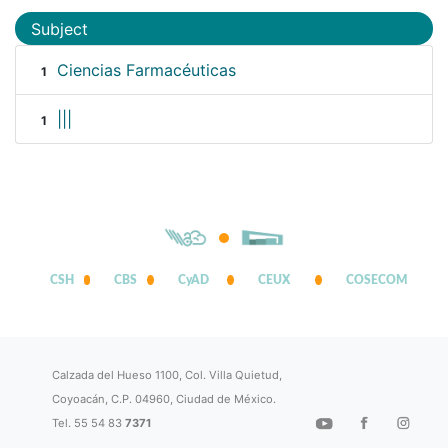
Subject
Ciencias Farmacéuticas
1
|||
1
CSH
CBS
CyAD
CEUX
COSECOM
Calzada del Hueso 1100, Col. Villa Quietud,
Coyoacán, C.P. 04960, Ciudad de México.
Tel. 55 54 83
7371