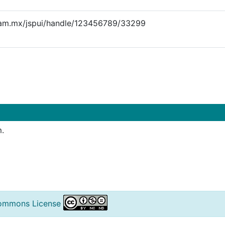
.uam.mx/jspui/handle/123456789/33299
m.
ommons License