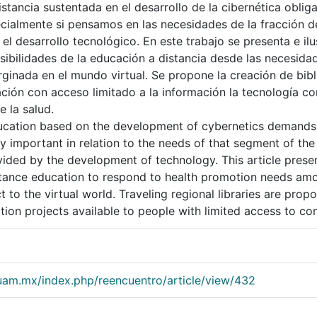
tancia sustentada en el desarrollo de la cibernética obliga
cialmente si pensamos en las necesidades de la fracción d
 el desarrollo tecnológico. En este trabajo se presenta e il
sibilidades de la educación a distancia desde las necesida
inada en el mundo virtual. Se propone la creación de bibl
ación con acceso limitado a la información la tecnología c
 la salud.
ucation based on the development of cybernetics demands a
rly important in relation to the needs of that segment of t
vided by the development of technology. This article present
istance education to respond to health promotion needs am
 to the virtual world. Traveling regional libraries are pro
ion projects available to people with limited access to c
.uam.mx/index.php/reencuentro/article/view/432