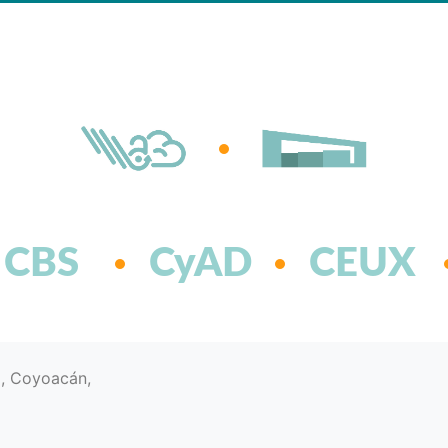
CBS
CyAD
CEUX
d, Coyoacán,