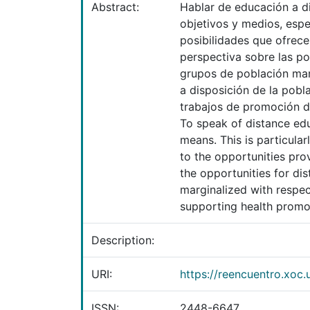
Abstract:
Hablar de educación a dis
objetivos y medios, espe
posibilidades que ofrece
perspectiva sobre las po
grupos de población marg
a disposición de la pobl
trabajos de promoción de
To speak of distance ed
means. This is particula
to the opportunities pro
the opportunities for d
marginalized with respect
supporting health promot
Description:
URI:
https://reencuentro.xoc
ISSN:
2448-6647