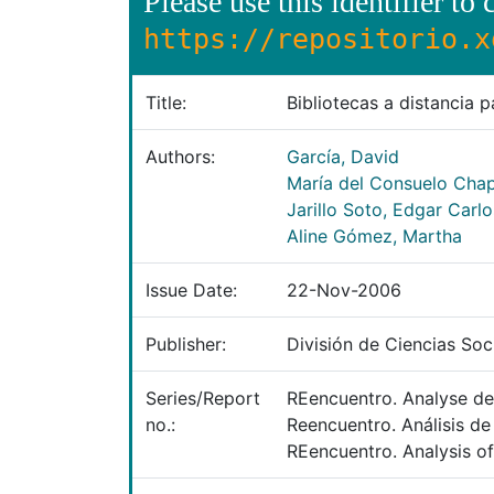
Please use this identifier to c
https://repositorio.x
Title:
Bibliotecas a distancia 
Authors:
García, David
María del Consuelo Cha
Jarillo Soto, Edgar Carlo
Aline Gómez, Martha
Issue Date:
22-Nov-2006
Publisher:
División de Ciencias So
Series/Report
REencuentro. Analyse des
no.:
Reencuentro. Análisis de
REencuentro. Analysis of