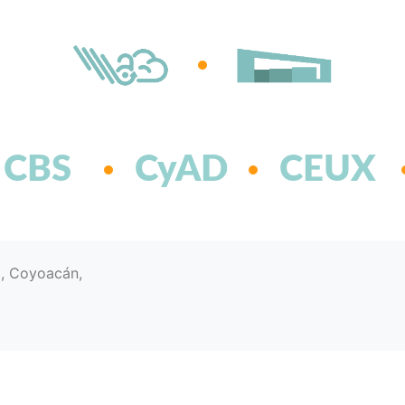
CBS
CyAD
CEUX
d, Coyoacán,