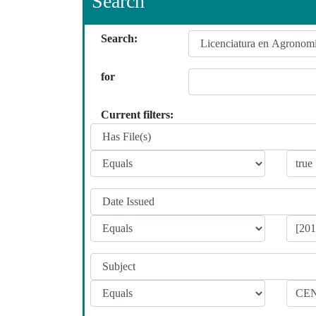
Search
Search:
for
Current filters: