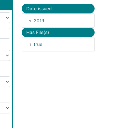
Date issued
2019
1
Has File(s)
true
1