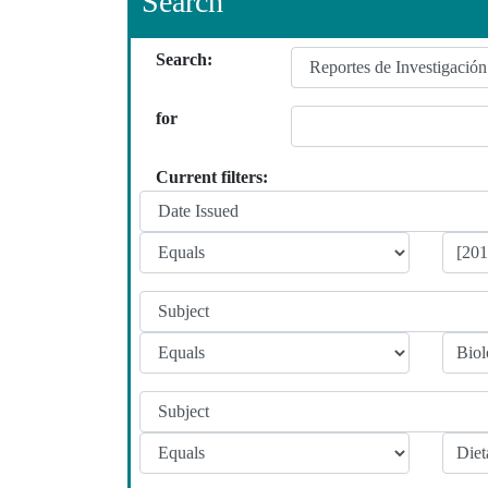
Search
Search:
for
Current filters: