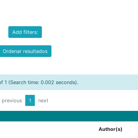
Add filters:
Ordenar resultados
of 1 (Search time: 0.002 seconds).
previous
1
next
Author(s)