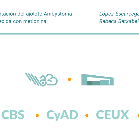
entación del ajolote Ambystoma
López Escarcega
ecida con metionina
Rebeca Betxabel
CBS
CyAD
CEUX