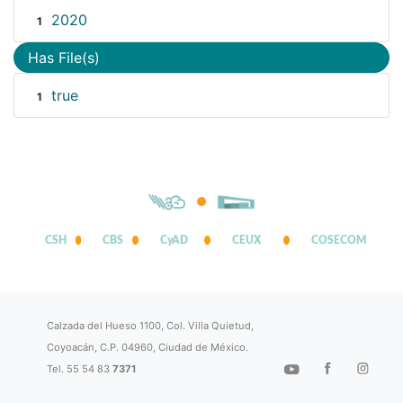
2020
1
Has File(s)
true
1
CSH
CBS
CyAD
CEUX
COSECOM
Calzada del Hueso 1100, Col. Villa Quietud,
Coyoacán, C.P. 04960, Ciudad de México.
Tel. 55 54 83
7371