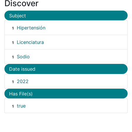
Discover
Subject
Hipertensión
1
Licenciatura
1
Sodio
1
Date issued
2022
1
Has File(s)
true
1