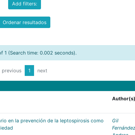
Add filters:
Ordenar resultados
of 1 (Search time: 0.002 seconds).
previous
1
next
Author(s
rio en la prevención de la leptospirosis como
Gil
ciedad
Fernández
Andrea