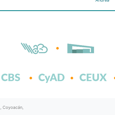
CBS
CyAD
CEUX
d, Coyoacán,