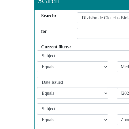
Search
Search:
for
Current filters: