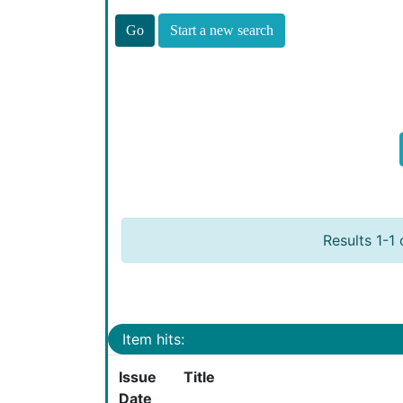
Start a new search
Results 1-1 
Item hits:
Issue
Title
Date