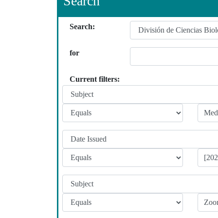
Search
Search:
for
Current filters: