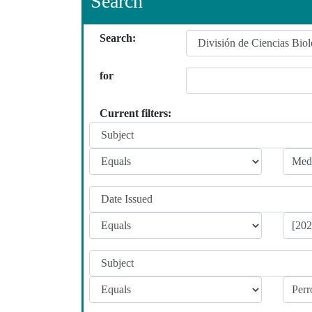
Search
Search:
for
Current filters: