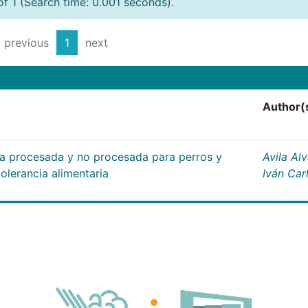
of 1 (Search time: 0.001 seconds).
previous
1
next
Author(
da procesada y no procesada para perros y
Avila Alv
olerancia alimentaria
Iván Car