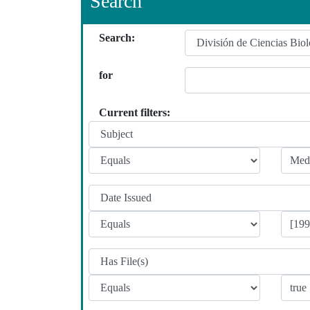
Search
Search:
for
Current filters: