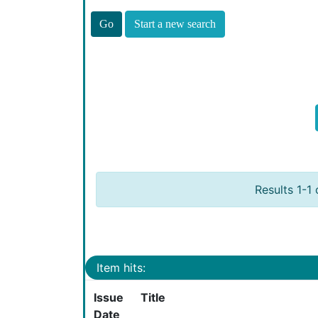
Start a new search
Results 1-1 
Item hits:
Issue
Title
Date