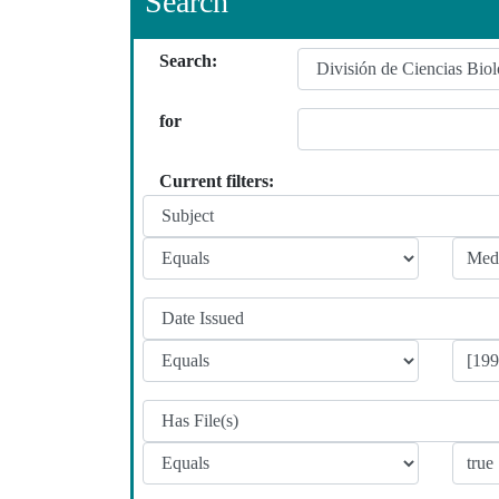
Search
Search:
for
Current filters: