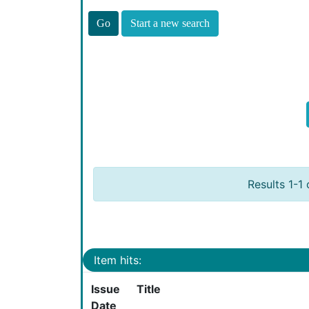
Start a new search
Results 1-1 
Item hits:
Issue
Title
Date