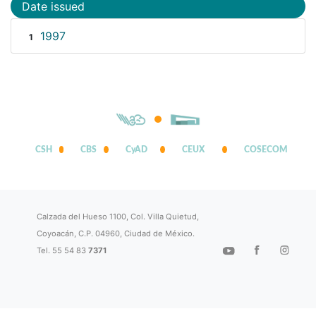
Date issued
1997
1
CSH
CBS
CyAD
CEUX
COSECOM
Calzada del Hueso 1100, Col. Villa Quietud,
Coyoacán, C.P. 04960, Ciudad de México.
Tel. 55 54 83
7371