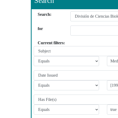
Search
Search:
for
Current filters: