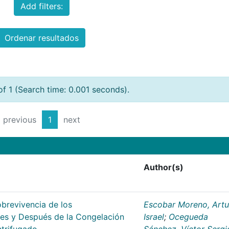
Add filters:
Ordenar resultados
of 1 (Search time: 0.001 seconds).
previous
1
next
Author(s)
obrevivencia de los
Escobar Moreno, Artu
es y Después de la Congelación
Israel
;
Ocegueda
ntrifugado
Sánchez, Víctor Sergi