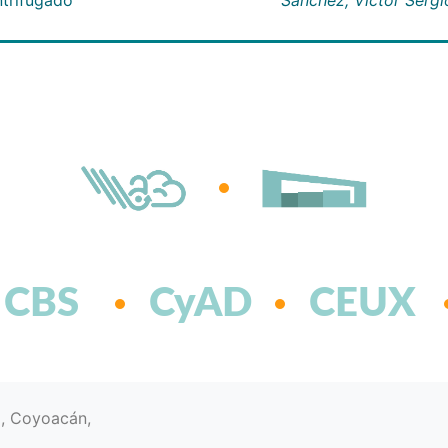
CBS
CyAD
CEUX
d, Coyoacán,