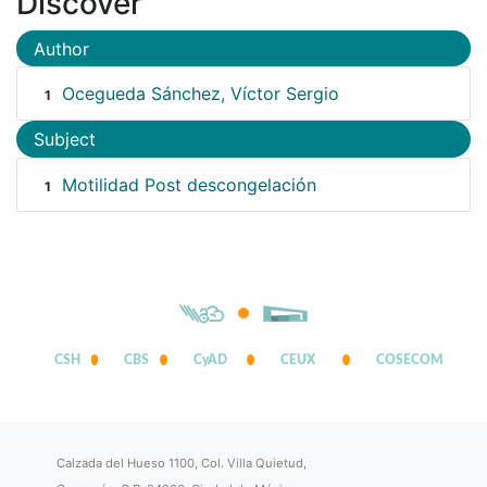
Discover
Author
Ocegueda Sánchez, Víctor Sergio
1
Subject
Motilidad Post descongelación
1
CSH
CBS
CyAD
CEUX
COSECOM
Calzada del Hueso 1100, Col. Villa Quietud,