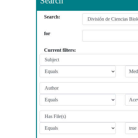
Search
Search:
for
Current filters: