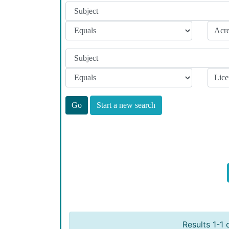
Start a new search
Results 1-1 