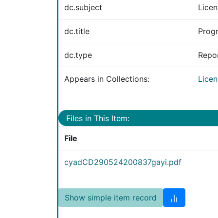
dc.subject
Licen
dc.title
Progr
dc.type
Repo
Appears in Collections:
Licen
Files in This Item:
File
cyadCD290524200837gayi.pdf
Show simple item record