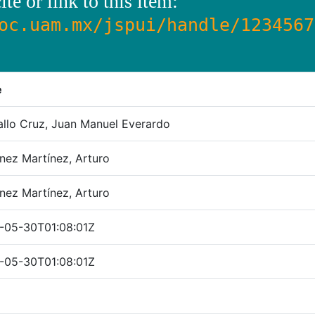
ite or link to this item:
oc.uam.mx/jspui/handle/1234567
e
llo Cruz, Juan Manuel Everardo
nez Martínez, Arturo
nez Martínez, Arturo
-05-30T01:08:01Z
-05-30T01:08:01Z