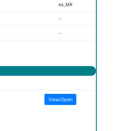
es_MX
-
-
View/Open