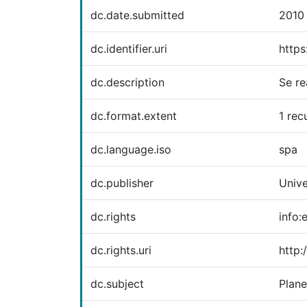
dc.date.submitted
2010
dc.identifier.uri
https
dc.description
Se re
dc.format.extent
1 rec
dc.language.iso
spa
dc.publisher
Univ
dc.rights
info
dc.rights.uri
http:
dc.subject
Plane