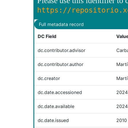
Please use this identifier to c
https://repositorio.x
Full metadata record
DC Field
Valu
dc.contributor.advisor
Carba
dc.contributor.author
Martí
dc.creator
Martí
dc.date.accessioned
2024
dc.date.available
2024
dc.date.issued
2010