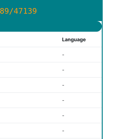
89/47139
Language
-
-
-
-
-
-