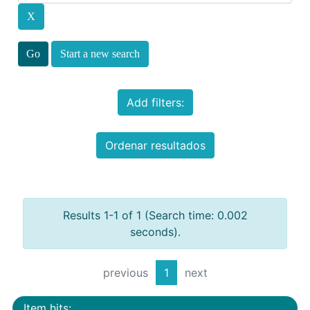
Start a new search
Add filters:
Ordenar resultados
Results 1-1 of 1 (Search time: 0.002
seconds).
previous
1
next
Item hits: