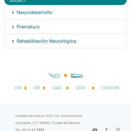
Subject
Neurodesarrollo
1
Prematuro
1
Rehabilitación Neurológica
1
CSH
CBS
CyAD
CEUX
COSECOM
Calzada del Hueso 1100, Col. Villa Quietud,
Coyoacán, C.P. 04960, Ciudad de México.
Tel. 55 54 83
7371