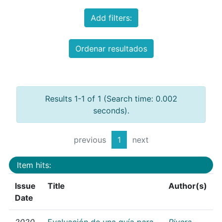
Add filters:
Ordenar resultados
Results 1-1 of 1 (Search time: 0.002
seconds).
previous
1
next
Item hits:
Issue
Title
Author(s)
Date
2020
Evaluación de una guía para
Rivera