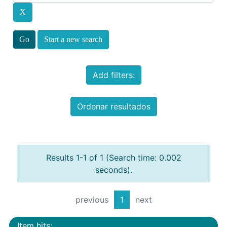
Start a new search
Add filters:
Ordenar resultados
Results 1-1 of 1 (Search time: 0.002
seconds).
previous
1
next
Item hits: