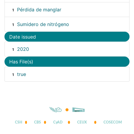
Pérdida de manglar
1
Sumidero de nitrógeno
1
Date issued
2020
1
Has File(s)
true
1
CSH
CBS
CyAD
CEUX
COSECOM