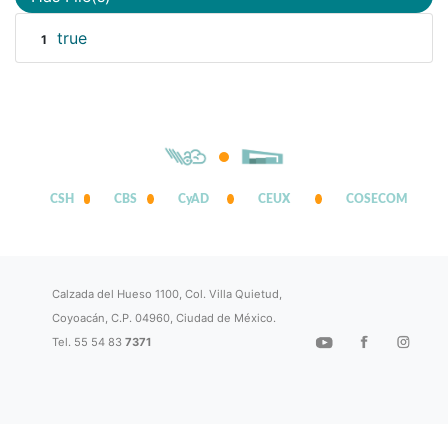
true
1
CSH
CBS
CyAD
CEUX
COSECOM
Calzada del Hueso 1100, Col. Villa Quietud,
Coyoacán, C.P. 04960, Ciudad de México.
Tel. 55 54 83
7371