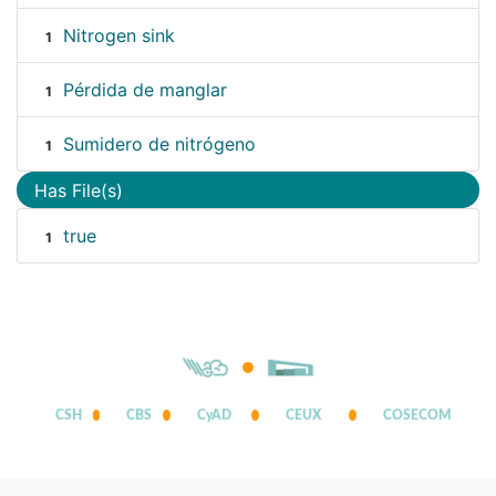
Nitrogen sink
1
Pérdida de manglar
1
Sumidero de nitrógeno
1
Has File(s)
true
1
CSH
CBS
CyAD
CEUX
COSECOM