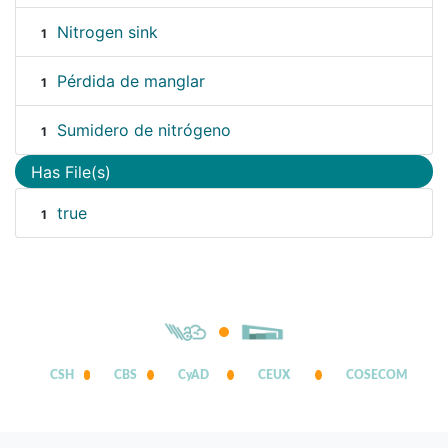
Nitrogen sink
1
Pérdida de manglar
1
Sumidero de nitrógeno
1
Has File(s)
true
1
CSH
CBS
CyAD
CEUX
COSECOM