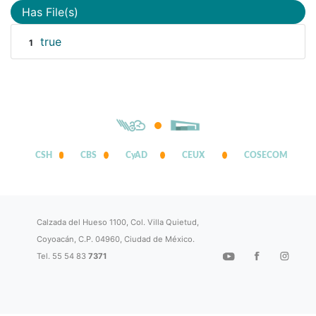
Has File(s)
true
1
CSH
CBS
CyAD
CEUX
COSECOM
Calzada del Hueso 1100, Col. Villa Quietud,
Coyoacán, C.P. 04960, Ciudad de México.
Tel. 55 54 83
7371