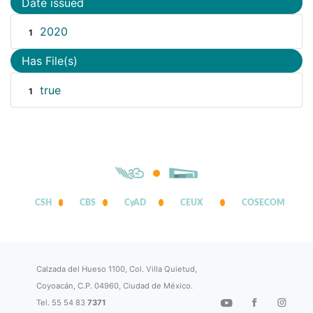
Date issued
2020
1
Has File(s)
true
1
CSH
CBS
CyAD
CEUX
COSECOM
Calzada del Hueso 1100, Col. Villa Quietud,
Coyoacán, C.P. 04960, Ciudad de México.
Tel. 55 54 83
7371