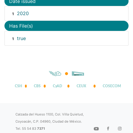
Date issued
2020
1
Has File(s)
true
1
CSH
CBS
CyAD
CEUX
COSECOM
Calzada del Hueso 1100, Col. Villa Quietud,
Coyoacán, C.P. 04960, Ciudad de México.
Tel. 55 54 83
7371