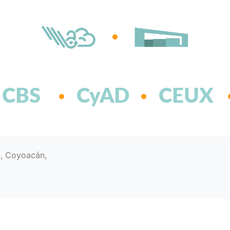
CBS
CyAD
CEUX
d, Coyoacán,