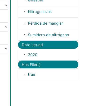
Maestría
1
Nitrogen sink
1
Pérdida de manglar
1
Sumidero de nitrógeno
1
Date issued
2020
1
Has File(s)
true
1