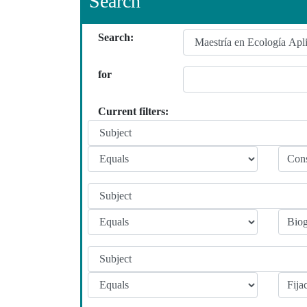
Search
Search:
for
Current filters: