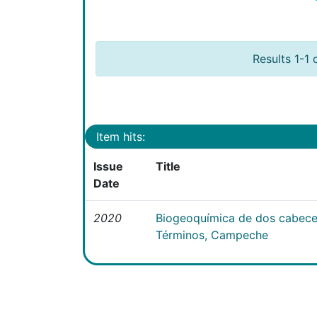
Results 1-1 
Item hits:
Issue
Title
Date
2020
Biogeoquímica de dos cabecer
Términos, Campeche