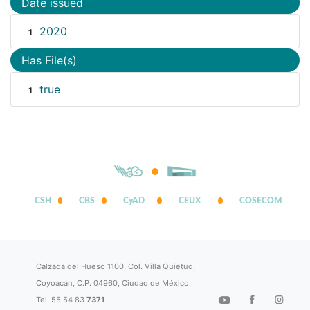
Date issued
2020
1
Has File(s)
true
1
CSH
CBS
CyAD
CEUX
COSECOM
Calzada del Hueso 1100, Col. Villa Quietud,
Coyoacán, C.P. 04960, Ciudad de México.
Tel. 55 54 83
7371