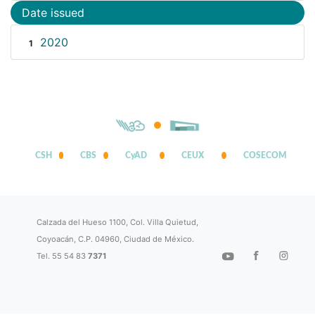
Date issued
2020
1
CSH
CBS
CyAD
CEUX
COSECOM
Calzada del Hueso 1100, Col. Villa Quietud,
Coyoacán, C.P. 04960, Ciudad de México.
Tel. 55 54 83
7371