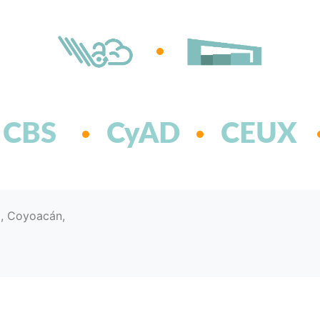
CBS
CyAD
CEUX
d, Coyoacán,