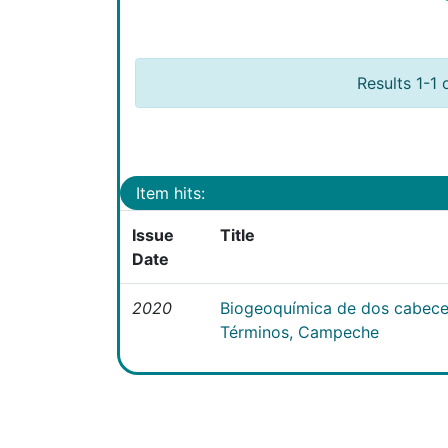
Results 1-1 
Item hits:
Issue
Title
Date
2020
Biogeoquímica de dos cabecer
Términos, Campeche