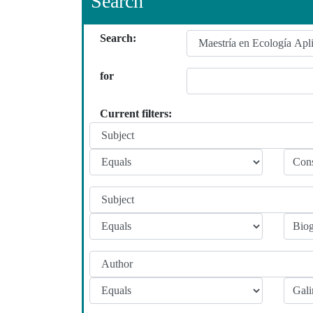
Search
Search:
for
Current filters: