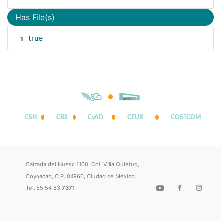
Has File(s)
true
1
CSH
CBS
CyAD
CEUX
COSECOM
Calzada del Hueso 1100, Col. Villa Quietud,
Coyoacán, C.P. 04960, Ciudad de México.
Tel. 55 54 83
7371