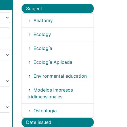
Subject
Anatomy
1
Ecology
1
Ecología
1
Ecología Aplicada
1
Environmental education
1
Modelos impresos
1
tridimensionales
Osteología
1
Date issued