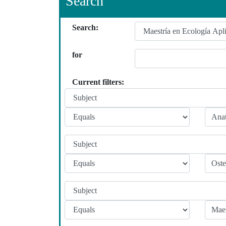
Search
Search:
for
Current filters: