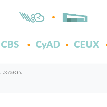
CBS
CyAD
CEUX
d, Coyoacán,