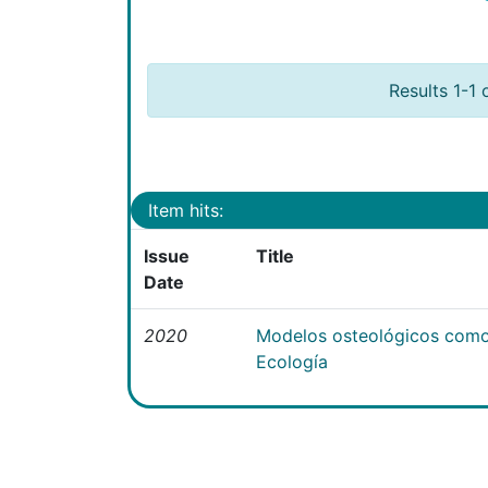
Results 1-1 
Item hits:
Issue
Title
Date
2020
Modelos osteológicos como
Ecología