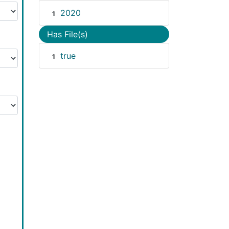
2020
1
Has File(s)
true
1