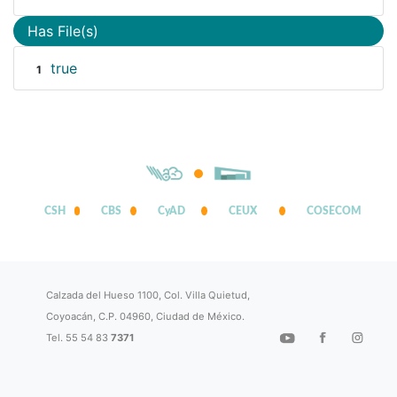
Has File(s)
true
1
CSH
CBS
CyAD
CEUX
COSECOM
Calzada del Hueso 1100, Col. Villa Quietud,
Coyoacán, C.P. 04960, Ciudad de México.
Tel. 55 54 83
7371