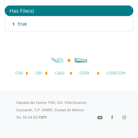
Has File(s)
true
1
CSH
CBS
CyAD
CEUX
COSECOM
Calzada del Hueso 1100, Col. Villa Quietud,
Coyoacán, C.P. 04960, Ciudad de México.
Tel. 55 54 83
7371