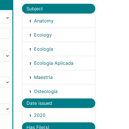
Subject
Anatomy
1
Ecology
1
Ecología
1
Ecología Aplicada
1
Maestría
1
Osteología
1
Date issued
2020
1
Has File(s)