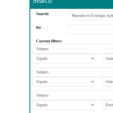
Search
Search:
for
Current filters: