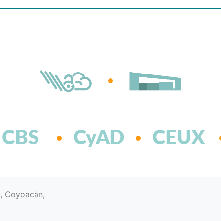
CBS
CyAD
CEUX
d, Coyoacán,