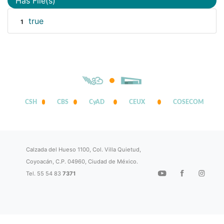
Has File(s)
true
1
CSH
CBS
CyAD
CEUX
COSECOM
Calzada del Hueso 1100, Col. Villa Quietud,
Coyoacán, C.P. 04960, Ciudad de México.
Tel. 55 54 83
7371