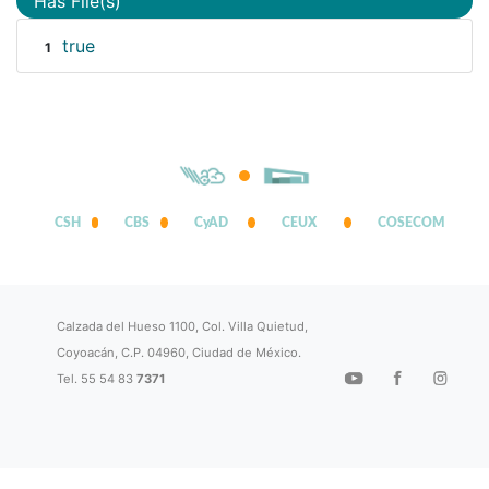
Has File(s)
true
1
CSH
CBS
CyAD
CEUX
COSECOM
Calzada del Hueso 1100, Col. Villa Quietud,
Coyoacán, C.P. 04960, Ciudad de México.
Tel. 55 54 83
7371