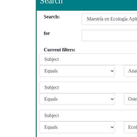
Search
Search:
for
Current filters: