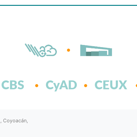
CBS
CyAD
CEUX
d, Coyoacán,