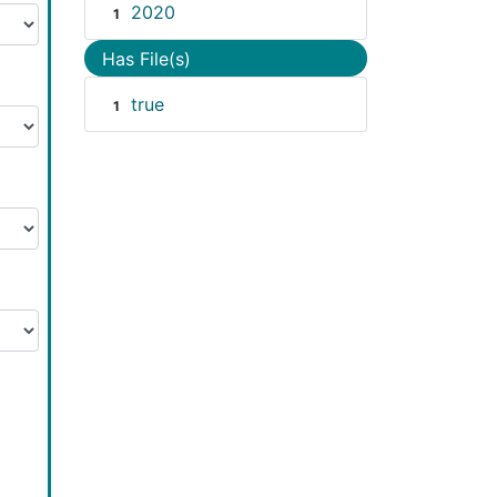
2020
1
Has File(s)
true
1