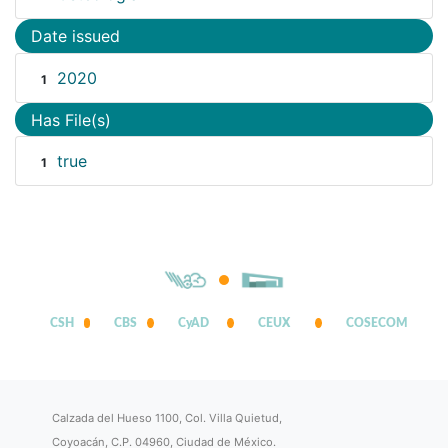
Date issued
2020
1
Has File(s)
true
1
CSH
CBS
CyAD
CEUX
COSECOM
Calzada del Hueso 1100, Col. Villa Quietud,
Coyoacán, C.P. 04960, Ciudad de México.