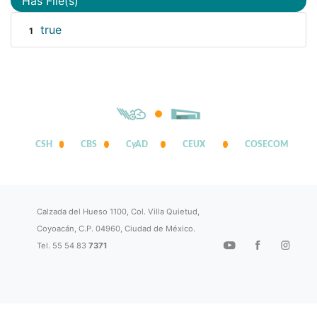
Has File(s)
true
1
CSH
CBS
CyAD
CEUX
COSECOM
Calzada del Hueso 1100, Col. Villa Quietud,
Coyoacán, C.P. 04960, Ciudad de México.
Tel. 55 54 83
7371