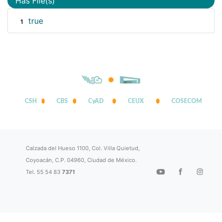
Has File(s)
true
1
CSH
CBS
CyAD
CEUX
COSECOM
Calzada del Hueso 1100, Col. Villa Quietud,
Coyoacán, C.P. 04960, Ciudad de México.
Tel. 55 54 83
7371