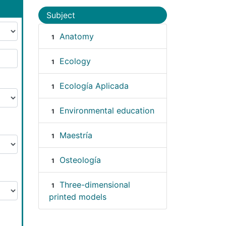
Subject
Anatomy
1
Ecology
1
Ecología Aplicada
1
Environmental education
1
Maestría
1
Osteología
1
Three-dimensional
1
printed models