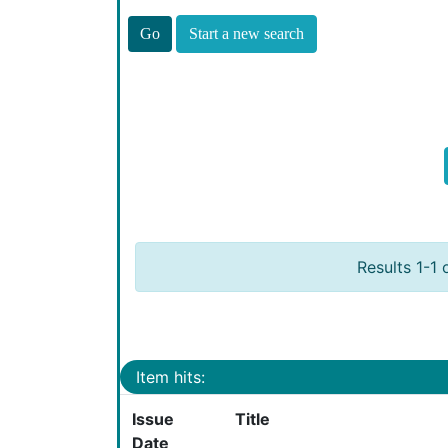
Start a new search
Results 1-1 
Item hits:
Issue
Title
Date