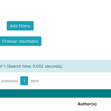
Add filters:
Ordenar resultados
of 1 (Search time: 0.002 seconds).
previous
1
next
Author(s)