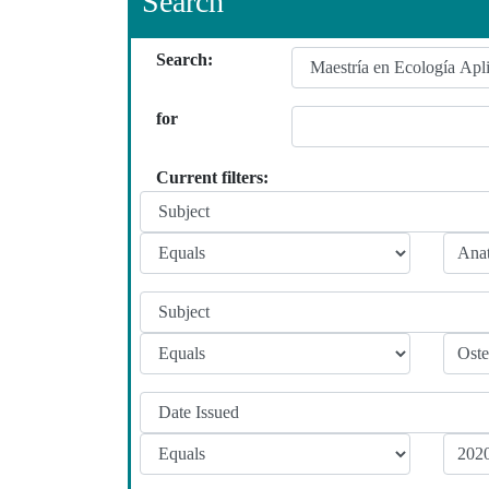
Search
Search:
for
Current filters: