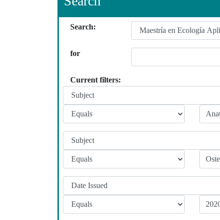
Search
Search:
for
Current filters: