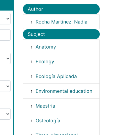
Author
Rocha Martínez, Nadia
1
Subject
Anatomy
1
Ecology
1
Ecología Aplicada
1
Environmental education
1
Maestría
1
Osteología
1