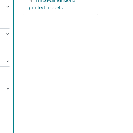
Three-dimensional
1
printed models