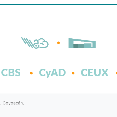
CBS
CyAD
CEUX
d, Coyoacán,