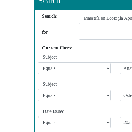
Search
Search:
for
Current filters: