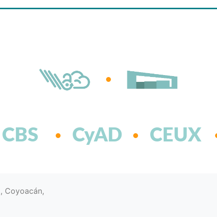
CBS
CyAD
CEUX
d, Coyoacán,